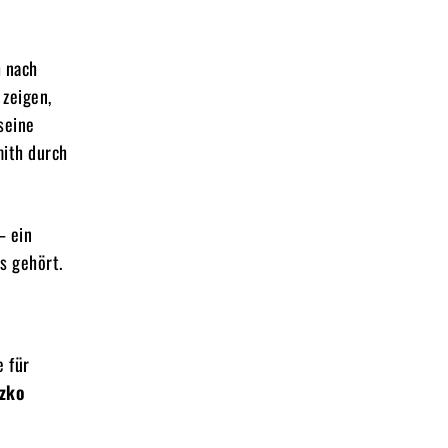
h nach
zeigen,
seine
mith durch
– ein
s gehört.
e für
czko