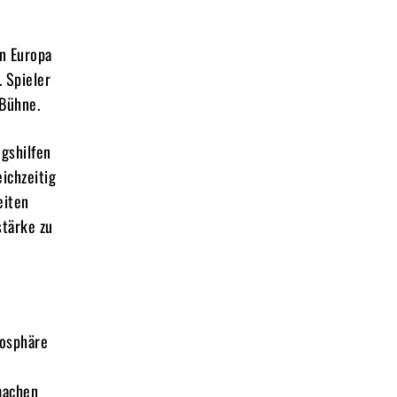
n Europa
 Spieler
 Bühne.
ngshilfen
eichzeitig
eiten
tärke zu
mosphäre
machen