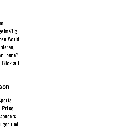
em
egelmäßig
 den World
nieren,
ler Ebene?
 Blick auf
ison
Sports
 Price
esonders
eugen und