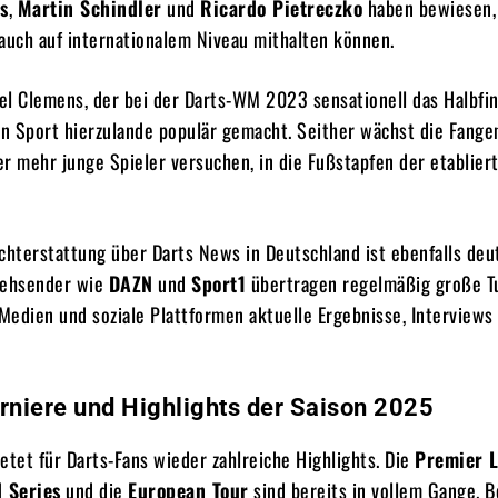
s
,
Martin Schindler
und
Ricardo Pietreczko
haben bewiesen,
auch auf internationalem Niveau mithalten können.
el Clemens, der bei der Darts-WM 2023 sensationell das Halbfin
en Sport hierzulande populär gemacht. Seither wächst die Fang
r mehr junge Spieler versuchen, in die Fußstapfen der etablier
chterstattung über Darts News in Deutschland ist ebenfalls deu
sehsender wie
DAZN
und
Sport1
übertragen regelmäßig große Tu
Medien und soziale Plattformen aktuelle Ergebnisse, Interviews
rniere und Highlights der Saison 2025
etet für Darts-Fans wieder zahlreiche Highlights. Die
Premier 
 Series
und die
European Tour
sind bereits in vollem Gange. 