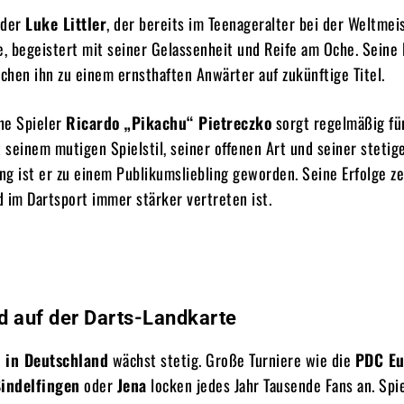
nder
Luke Littler
, der bereits im Teenageralter bei der Weltmei
e, begeistert mit seiner Gelassenheit und Reife am Oche. Seine 
hen ihn zu einem ernsthaften Anwärter auf zukünftige Titel.
he Spieler
Ricardo „Pikachu“ Pietreczko
sorgt regelmäßig fü
t seinem mutigen Spielstil, seiner offenen Art und seiner stetig
g ist er zu einem Publikumsliebling geworden. Seine Erfolge ze
 im Dartsport immer stärker vertreten ist.
d auf der Darts-Landkarte
 in Deutschland
wächst stetig. Große Turniere wie die
PDC Eu
indelfingen
oder
Jena
locken jedes Jahr Tausende Fans an. Spi