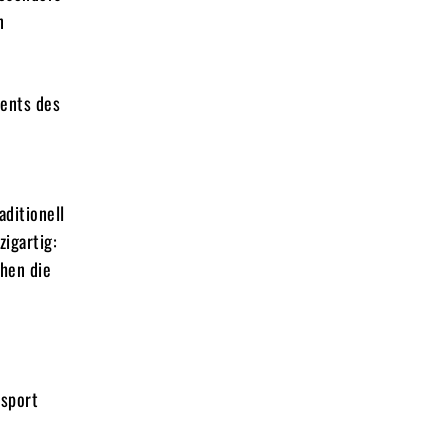
n
vents des
raditionell
igartig:
hen die
nsport