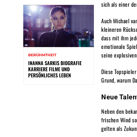
sich als einer d
Auch Michael van
kleineren Rücksc
dass mit ihm jed
emotionale Spie
seine explosiven
BERÜHMTHEIT
INANNA SARKIS BIOGRAFIE
KARRIERE FILME UND
Diese Topspieler
PERSÖNLICHES LEBEN
Grund, warum Da
Neue Talen
Neben den bekan
frischen Wind s
gelten als Zukun