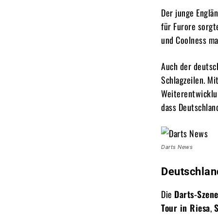
Der junge Englä
für Furore sorgt
und Coolness mac
Auch der deutsc
Schlagzeilen. Mi
Weiterentwicklun
dass Deutschland
Darts News
Deutschlan
Die
Darts-Szene
Tour in Riesa
,
S