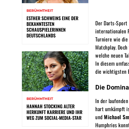
BERÜHMTHEIT
ESTHER SCHWEINS EINE DER
Der Darts-Sport 
BEKANNTESTEN
SCHAUSPIELERINNEN
internationalen
DEUTSCHLANDS
Turniere wie di
Matchplay. Doch
welche neuen Tal
In diesem umfas
die wichtigsten 
Die Dominan
BERÜHMTHEIT
In der laufenden
HANNAH STOCKING ALTER
hart umkämpft is
HERKUNFT KARRIERE UND IHR
und
Michael Sm
WEG ZUM SOCIAL-MEDIA-STAR
Humphries konnt