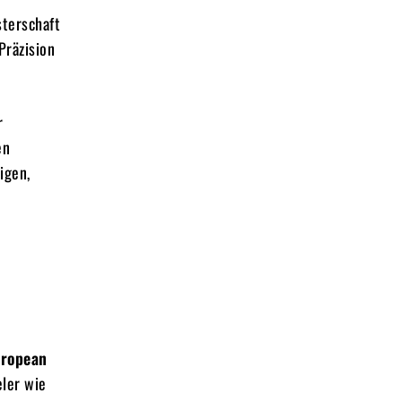
sterschaft
Präzision
r
en
igen,
ropean
eler wie