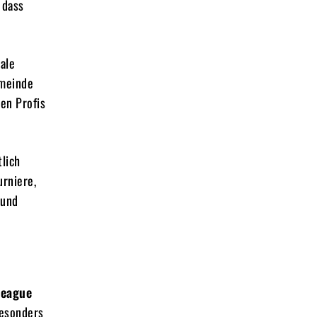
 dass
ale
emeinde
ten Profis
tlich
rniere,
 und
League
Besonders