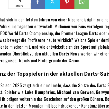
Share
hat sich in den letzten Jahren von einer Nischendisziplin zu ein
 Publikumsmagneten entwickelt. Millionen von Fans verfolgen r
e PDC World Darts Championship, die Premier League Darts oder
 was bewegt die Profiszene heute wirklich? Welche Spieler domi
ente mischen mit, und wie entwickelt sich der Sport auf globa
senden Überblick zu den aktuellen
Darts News
werfen wir einen
Ereignisse, Trends und Hintergründe der Szene.
z der Topspieler in der aktuellen Darts-Sa
 Saison 2025 zeigt sich einmal mehr, dass die Spitze des Darts-
t. Spieler wie
Luke Humphries
,
Michael van Gerwen
,
Gerwyn
ith
prägen weiterhin das Geschehen auf den großen Bühnen. B
e in den letzten Monaten mit beeindruckender Konstanz überz