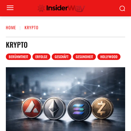
HOME
KRYPTO
KRYPTO
BERÜHMTHEIT
ERFOLGE
GESCHÄFT
GESUNDHEIT
HOLLYWOOD