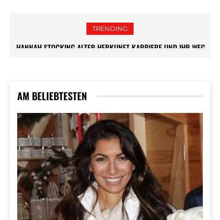
TRENDING
HANNAH STOCKING ALTER HERKUNFT KARRIERE UND IHR WEG
INANNA SARKIS BIOGRAFIE KARRIERE FILME UND
ZUM SOCIAL-MEDIA-STAR
PERSÖNLICHES LEBEN
AM BELIEBTESTEN