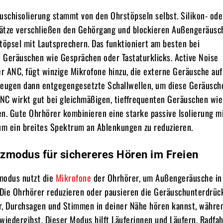
uschisolierung stammt von den Ohrstöpseln selbst. Silikon- ode
ätze verschließen den Gehörgang und blockieren Außengeräusc
töpsel mit Lautsprechern. Das funktioniert am besten bei
 Geräuschen wie Gesprächen oder Tastaturklicks. Active Noise
er ANC, fügt winzige Mikrofone hinzu, die externe Geräusche au
zeugen dann entgegengesetzte Schallwellen, um diese Geräusch
 ANC wirkt gut bei gleichmäßigen, tieffrequenten Geräuschen wi
n. Gute Ohrhörer kombinieren eine starke passive Isolierung m
 um ein breites Spektrum an Ablenkungen zu reduzieren.
zmodus für sichereres Hören im Freien
modus nutzt die
Mikrofone
der Ohrhörer, um Außengeräusche in
. Die Ohrhörer reduzieren oder pausieren die Geräuschunterdrüc
r, Durchsagen und Stimmen in deiner Nähe hören kannst, währe
wiedergibst. Dieser Modus hilft Läuferinnen und Läufern, Radfa