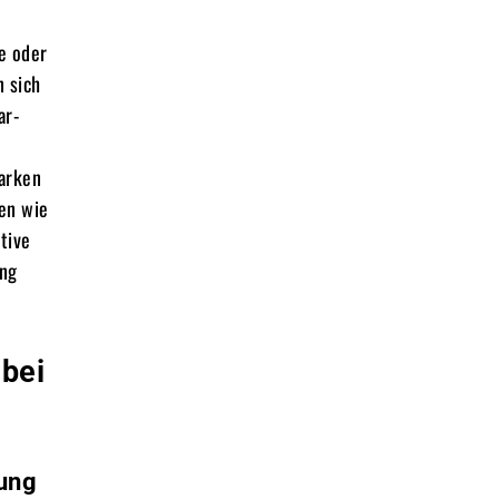
e oder
n sich
ar-
arken
nen wie
tive
ung
 bei
kung