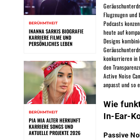
Geräuschunterdr
Flugzeugen und 
Podcasts konzent
BERÜHMTHEIT
INANNA SARKIS BIOGRAFIE
heute auf kompak
KARRIERE FILME UND
Designs kombini
PERSÖNLICHES LEBEN
Geräuschunterdr
konkurrieren in 
den Transparenz
Active Noise Can
anpasst und so 
Wie funk
BERÜHMTHEIT
In-Ear-K
PIA MIA ALTER HERKUNFT
KARRIERE SONGS UND
AKTUELLE PROJEKTE 2026
Passive No