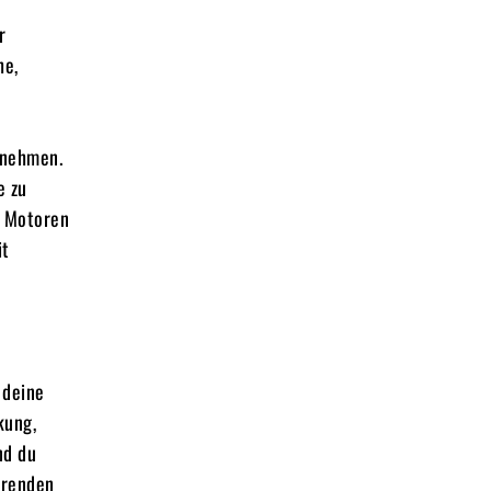
r
he,
fnehmen.
e zu
e Motoren
it
 deine
kung,
nd du
hrenden