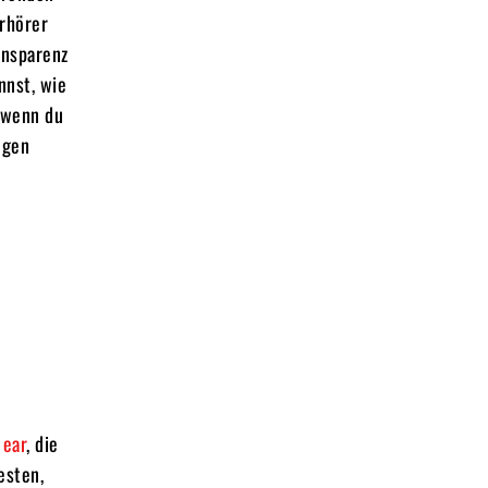
rhörer
ansparenz
nnst, wie
 wenn du
ngen
 ear
, die
esten,