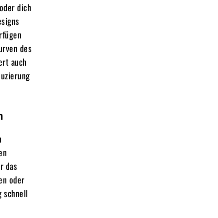
 oder dich
esigns
erfügen
Kurven des
ert auch
duzierung
n
n
en
r das
den oder
g schnell