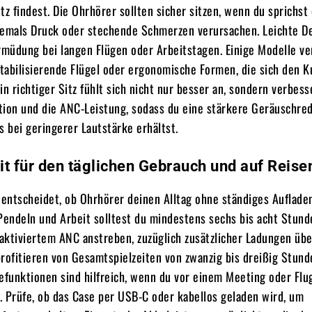
tz findest. Die Ohrhörer sollten sicher sitzen, wenn du sprichst
iemals Druck oder stechende Schmerzen verursachen. Leichte D
rmüdung bei langen Flügen oder Arbeitstagen. Einige Modelle v
stabilisierende Flügel oder ergonomische Formen, die sich den 
in richtiger Sitz fühlt sich nicht nur besser an, sondern verbess
ation und die ANC-Leistung, sodass du eine stärkere Geräuschre
s bei geringerer Lautstärke erhältst.
t für den täglichen Gebrauch und auf Reise
 entscheidet, ob Ohrhörer deinen Alltag ohne ständiges Auflade
Pendeln und Arbeit solltest du mindestens sechs bis acht Stund
aktiviertem ANC anstreben, zuzüglich zusätzlicher Ladungen übe
rofitieren von Gesamtspielzeiten von zwanzig bis dreißig Stun
efunktionen sind hilfreich, wenn du vor einem Meeting oder Flu
 Prüfe, ob das Case per USB-C oder kabellos geladen wird, um