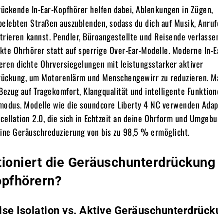
ückende In-Ear-Kopfhörer helfen dabei, Ablenkungen in Zügen,
belebten Straßen auszublenden, sodass du dich auf Musik, Anruf
rieren kannst. Pendler, Büroangestellte und Reisende verlasse
te Ohrhörer statt auf sperrige Over-Ear-Modelle. Moderne In-E
eren dichte Ohrversiegelungen mit leistungsstarker aktiver
ückung, um Motorenlärm und Menschengewirr zu reduzieren. M
Bezug auf Tragekomfort, Klangqualität und intelligente Funktio
modus. Modelle wie die soundcore Liberty 4 NC verwenden Adap
cellation 2.0, die sich in Echtzeit an deine Ohrform und Umgeb
eine Geräuschreduzierung von bis zu 98,5 % ermöglicht.
tioniert die Geräuschunterdrückung
opfhörern?
ise Isolation vs. Aktive Geräuschunterdrüc